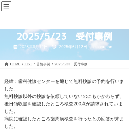
コ
ナ
ン
ビ
テ
ゲ
ン
ー
ツ
シ
2025/5/23 受付事例
へ
ョ
ス
ン
キ
に
最
2025年6月12日
2025年6月12日
sikasoudan
終
ッ
移
更
プ
動
新
日
HOME
LIST
苦情事例
2025/5/23 受付事例
時
:
経緯：歯科健診センターを通じて無料検診の予約を行いま
した。
無料検診以外の検診を依頼していないのにもかかわらず、
後日領収書を確認したところ検査200点が請求されていま
した。
病院に確認したところ歯周病検査を行ったとの回答が来ま
した。