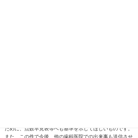
充填1は複雑1回のみなのでOKでした。
1本の歯を処置するのに、光重合CRが単純1回・複雑1回
となっています。これはおかしいことです。
その歯の処置は単純なのか複雑なのかどっちなんだという
ことです。充填1と同じで複雑1回であるべきだと思いま
す。
恐らく、この歯科医院の思惑は、面積が広く材料が多くい
るから2窩洞ということにして単純を付け加えたいという
ことなんだと思う。
ルールに反して感覚的に算定できるというところと、使っ
ているシステムでも単純と複雑の組み合わせでエラーが出
ずに入力できてしまうところが問題だと思います。
他の歯科医院でもよく、歯が隣り合って接しているかどう
かは関係なく「1窩洞なら単純で、2窩洞以上なら複雑」と
理解しているところがあります。この誤認を正してもらう
ために、点数早見表等へも基準を示してほしいものです。
また、この件で今後、他の歯科医院での出来事も送信させ