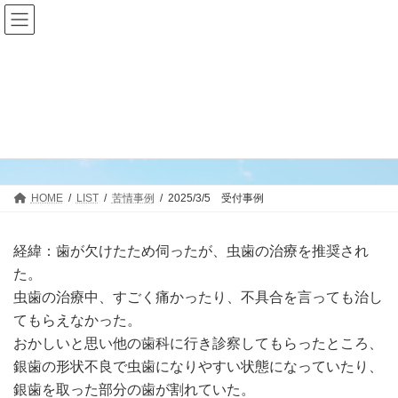
コ
ナ
ン
ビ
テ
ゲ
ン
ー
ツ
シ
2025/3/5 受付事例
へ
ョ
ス
ン
キ
に
最
2025年3月7日
2025年3月7日
sikasoudan
終
ッ
移
更
プ
動
新
日
HOME
LIST
苦情事例
2025/3/5 受付事例
時
:
経緯：歯が欠けたため伺ったが、虫歯の治療を推奨され
た。
虫歯の治療中、すごく痛かったり、不具合を言っても治し
てもらえなかった。
おかしいと思い他の歯科に行き診察してもらったところ、
銀歯の形状不良で虫歯になりやすい状態になっていたり、
銀歯を取った部分の歯が割れていた。