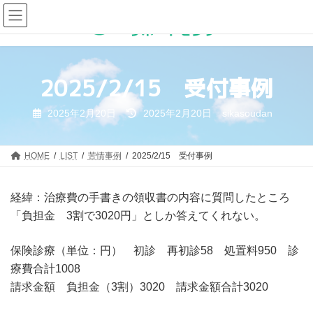
コ
ナ
ン
ビ
テ
ゲ
ン
ー
ツ
シ
2025/2/15 受付事例
へ
ョ
ス
ン
キ
に
最
2025年2月20日
2025年2月20日
sikasoudan
終
ッ
移
更
プ
動
新
日
HOME
LIST
苦情事例
2025/2/15 受付事例
時
:
経緯：治療費の手書きの領収書の内容に質問したところ
「負担金 3割で3020円」としか答えてくれない。
保険診療（単位：円） 初診 再初診58 処置料950 診
療費合計1008
請求金額 負担金（3割）3020 請求金額合計3020