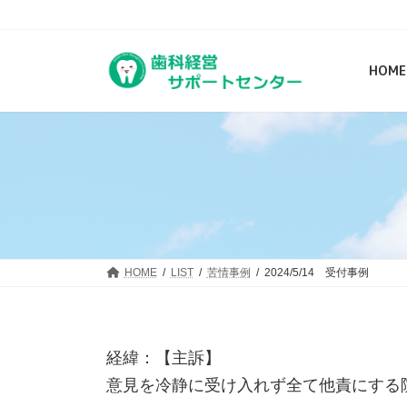
コ
ナ
日本歯科医療相談センターの歯科医院向けのサイトです。患
ン
ビ
テ
ゲ
HOME
ン
ー
ツ
シ
へ
ョ
ス
ン
キ
に
ッ
移
プ
動
HOME
LIST
苦情事例
2024/5/14 受付事例
経緯：【主訴】
意見を冷静に受け入れず全て他責にする