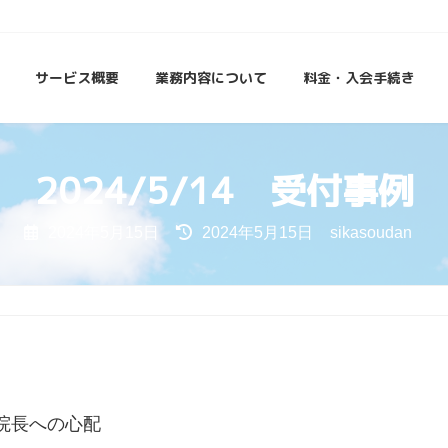
者さんからの声、クレームの対応をサポートし、歯科経営の相談を承ります。
サービス概要
業務内容について
料金・入会手続き
2024/5/14 受付事例
最
2024年5月15日
2024年5月15日
sikasoudan
終
更
新
日
時
:
院長への心配