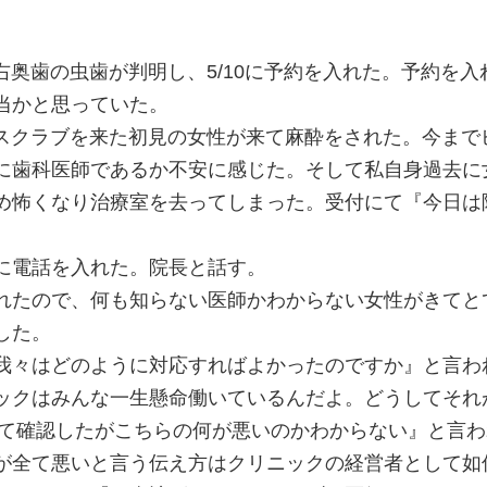
月右奥歯の虫歯が判明し、5/10に予約を入れた。予約を
当かと思っていた。
のスクラブを来た初見の女性が来て麻酔をされた。今ま
に歯科医師であるか不安に感じた。そして私自身過去に
め怖くなり治療室を去ってしまった。受付にて『今日は
に電話を入れた。院長と話す。
れたので、何も知らない医師かわからない女性がきてと
した。
我々はどのように対応すればよかったのですか』と言わ
ックはみんな一生懸命働いているんだよ。どうしてそれ
全て確認したがこちらの何が悪いのかわからない』と言
が全て悪いと言う伝え方はクリニックの経営者として如