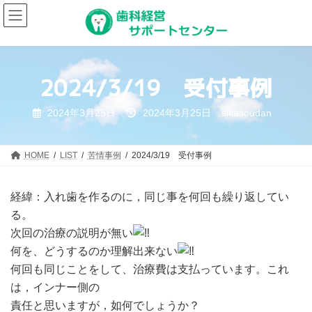
コ
ナ
ン
ビ
テ
ゲ
ン
ー
ツ
シ
2024/3/19 受付事例
へ
ョ
ス
ン
キ
に
最
2024年3月25日
2024年3月25日
sikasoudan
終
ッ
移
更
プ
動
新
日
HOME
LIST
苦情事例
2024/3/19 受付事例
時
:
経緯：入れ歯を作るのに，同じ事を何回も繰り返してい
る。
次回の治療の説明が無い
何を、どうするのか理解出来ない
何回も同じことをして、治療費は支払っています。これ
は，インナー側の
責任と思いますが，如何でしょうか？