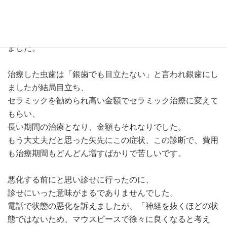
し続け、ロキソニンも効かないほど強い痛みが出る状態に
なって不安も強まり、
別の病院で紹介状をもらい、明日大学病院に行くことにし
ました。
治療した虫歯は「銀歯でも目立たない」と言われ銀歯にし
ましたが結局目立ち、
セラミックを勧められ高い金額でセラミック治療に変えて
もらい、
長い期間の治療となり、金額もそれなりでした。
もう大丈夫だと思った矢先にこの症状、この診断で、費用
も治療期間もどんどん増すばかりで苦しいです。
悪化する前にと思い診せに行ったのに、
診せにいった意味がまるでありませんでした。
電話で状態の悪化を訴えましたが、「神経を抜くほどの状
態ではないため、マウスピースで徐々に良くなると考え